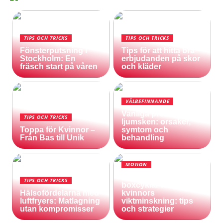
TIPS OCH TRICKS
TIPS OCH TRICKS
Fönsterputsning i
Tips för att hitta bra
Stockholm: En
erbjudanden på skor
fräsch start på våren
och kläder
VÄLBEFINNANDE
Vanliga problem med
TIPS OCH TRICKS
ljumsken: orsaker,
Toppa för Kvinnor –
symtom och
Från Bas till Unik
behandling
MOTION
Användning av
TIPS OCH TRICKS
boxcyklar för
Hälsofördelarna med
kvinnors
luftfryers: Matlagning
viktminskning: tips
utan kompromisser
och strategier