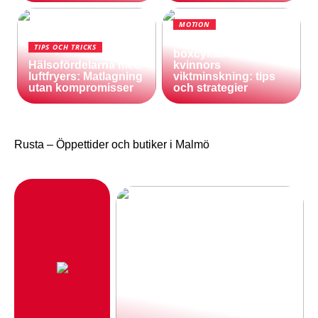
MOTION
Användning av
TIPS OCH TRICKS
boxcyklar för
Hälsofördelarna med
kvinnors
luftfryers: Matlagning
viktminskning: tips
utan kompromisser
och strategier
Rusta – Öppettider och butiker i Malmö