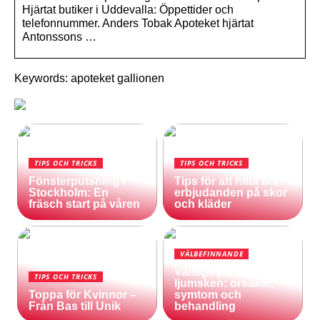
Hjärtat butiker i Uddevalla: Öppettider och
telefonnummer. Anders Tobak Apoteket hjärtat
Antonssons …
Keywords: apoteket gallionen
TIPS OCH TRICKS
TIPS OCH TRICKS
Fönsterputsning i
Tips för att hitta bra
Stockholm: En
erbjudanden på skor
fräsch start på våren
och kläder
VÄLBEFINNANDE
Vanliga problem med
TIPS OCH TRICKS
ljumsken: orsaker,
Toppa för Kvinnor –
symtom och
Från Bas till Unik
behandling