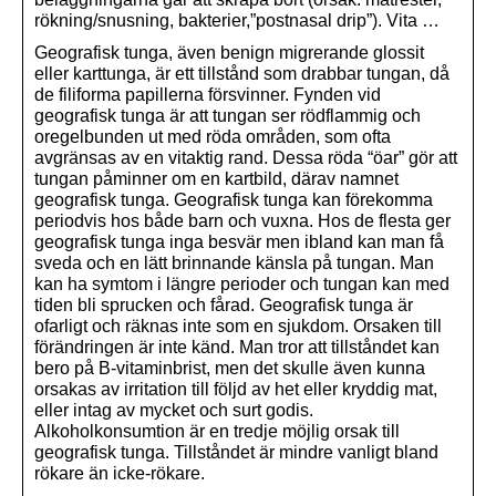
rökning/snusning, bakterier,”postnasal drip”). Vita …
Geografisk tunga, även benign migrerande glossit
eller karttunga, är ett tillstånd som drabbar tungan, då
de filiforma papillerna försvinner. Fynden vid
geografisk tunga är att tungan ser rödflammig och
oregelbunden ut med röda områden, som ofta
avgränsas av en vitaktig rand. Dessa röda “öar” gör att
tungan påminner om en kartbild, därav namnet
geografisk tunga. Geografisk tunga kan förekomma
periodvis hos både barn och vuxna. Hos de flesta ger
geografisk tunga inga besvär men ibland kan man få
sveda och en lätt brinnande känsla på tungan. Man
kan ha symtom i längre perioder och tungan kan med
tiden bli sprucken och fårad. Geografisk tunga är
ofarligt och räknas inte som en sjukdom. Orsaken till
förändringen är inte känd. Man tror att tillståndet kan
bero på B-vitaminbrist, men det skulle även kunna
orsakas av irritation till följd av het eller kryddig mat,
eller intag av mycket och surt godis.
Alkoholkonsumtion är en tredje möjlig orsak till
geografisk tunga. Tillståndet är mindre vanligt bland
rökare än icke-rökare.