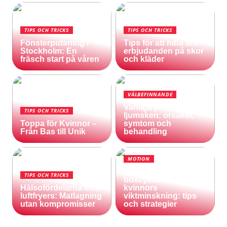
TIPS OCH TRICKS
TIPS OCH TRICKS
Fönsterputsning i
Tips för att hitta bra
Stockholm: En
erbjudanden på skor
fräsch start på våren
och kläder
VÄLBEFINNANDE
Vanliga problem med
TIPS OCH TRICKS
ljumsken: orsaker,
Toppa för Kvinnor –
symtom och
Från Bas till Unik
behandling
MOTION
Användning av
TIPS OCH TRICKS
boxcyklar för
Hälsofördelarna med
kvinnors
luftfryers: Matlagning
viktminskning: tips
utan kompromisser
och strategier