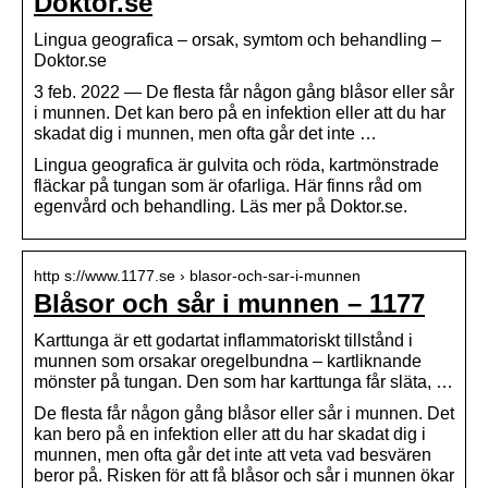
Doktor.se
Lingua geografica – orsak, symtom och behandling –
Doktor.se
3 feb. 2022 — De flesta får någon gång blåsor eller sår
i munnen. Det kan bero på en infektion eller att du har
skadat dig i munnen, men ofta går det inte …
Lingua geografica är gulvita och röda, kartmönstrade
fläckar på tungan som är ofarliga. Här finns råd om
egenvård och behandling. Läs mer på Doktor.se.
http s://www.1177.se › blasor-och-sar-i-munnen
Blåsor och sår i munnen – 1177
Karttunga är ett godartat inflammatoriskt tillstånd i
munnen som orsakar oregelbundna – kartliknande
mönster på tungan. Den som har karttunga får släta, …
De flesta får någon gång blåsor eller sår i munnen. Det
kan bero på en infektion eller att du har skadat dig i
munnen, men ofta går det inte att veta vad besvären
beror på. Risken för att få blåsor och sår i munnen ökar