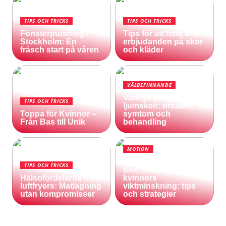
TIPS OCH TRICKS
TIPS OCH TRICKS
Fönsterputsning i
Tips för att hitta bra
Stockholm: En
erbjudanden på skor
fräsch start på våren
och kläder
VÄLBEFINNANDE
Vanliga problem med
TIPS OCH TRICKS
ljumsken: orsaker,
Toppa för Kvinnor –
symtom och
Från Bas till Unik
behandling
MOTION
Användning av
TIPS OCH TRICKS
boxcyklar för
Hälsofördelarna med
kvinnors
luftfryers: Matlagning
viktminskning: tips
utan kompromisser
och strategier