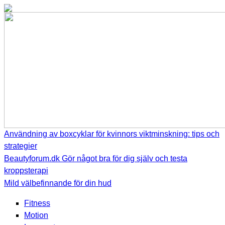
Användning av boxcyklar för kvinnors viktminskning: tips och
strategier
Beautyforum.dk Gör något bra för dig själv och testa
kroppsterapi
Mild välbefinnande för din hud
Fitness
Motion