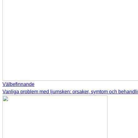
Välbefinnande
Vanliga problem med ljumsken: orsaker, symtom och behandl