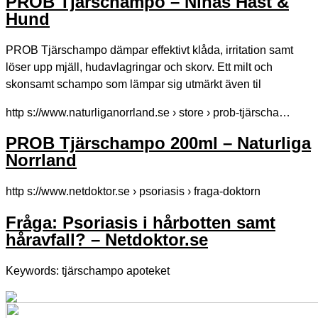
PROB Tjärschampo – Ninas Häst &
Hund
PROB Tjärschampo dämpar effektivt klåda, irritation samt
löser upp mjäll, hudavlagringar och skorv. Ett milt och
skonsamt schampo som lämpar sig utmärkt även til
http s://www.naturliganorrland.se › store › prob-tjärscha…
PROB Tjärschampo 200ml – Naturliga
Norrland
http s://www.netdoktor.se › psoriasis › fraga-doktorn
Fråga: Psoriasis i hårbotten samt
håravfall? – Netdoktor.se
Keywords: tjärschampo apoteket