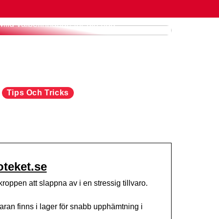
Mild välbefinnande för din hud
Tips Och Tricks
oteket.se
ppen att slappna av i en stressig tillvaro.
aran finns i lager för snabb upphämtning i