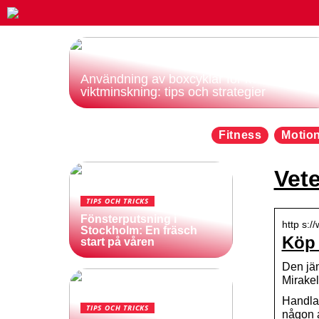
Användning av boxcyklar för kvinnors
viktminskning: tips och strategier
Fitness
Motio
Vet
TIPS OCH TRICKS
Fönsterputsning i
http s:/
Stockholm: En fräsch
Köp 
start på våren
Den jäm
Mirake
Handla 
TIPS OCH TRICKS
någon a