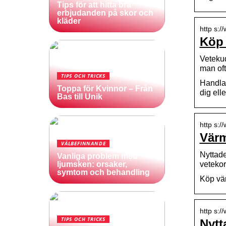
Tips för att hitta bra
erbjudanden på skor och
kläder
http s:/
Köp 
Veteku
man of
TIPS OCH TRICKS
Handla 
Toppa för Kvinnor – Från
dig ell
Bas till Unik
http s:/
Värm
VÄLBEFINNANDE
Nyttade
Vanliga problem med
veteko
ljumsken: orsaker,
symtom och behandling
Köp vär
http s:/
TIPS OCH TRICKS
Nytt