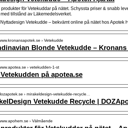
 produkter för Vetekuddar på nätet. Schyssta priser & snabb 
med tillstånd av Läkemedelsverket.
 Nyttadesign Vetekudde – bekvämt online på nätet hos Apotek Hjä
//www.kronansapotek.se › Vetekudde
dinavian Blonde Vetekudde – Kronans
/www.apotea.se › vetekudden-1-st
Vetekudden på apotea.se
//dozapotek.se › mirakeldesign-vetekudde-recycle…
kelDesign Vetekudde Recycle | DOZApo
//www.apohem.se › Välmående