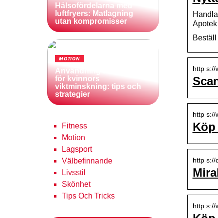
Hälsofördelarna med
luftfryers: Matlagning
Handla
utan kompromisser
Apotek 
Beställ
MOTION
http s:
Användning av boxcyklar
Scan
för kvinnors
viktminskning: tips och
strategier
http s:/
Köp 
Fitness
Motion
Lagsport
http s:
Välbefinnande
Mira
Livsstil
Skönhet
Tips Och Tricks
http s: