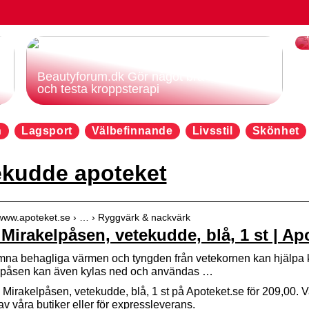
Beautyforum.dk Gör något bra för dig själv
och testa kroppsterapi
n
Lagsport
Välbefinnande
Livsstil
Skönhet
ekudde apoteket
/www.apoteket.se › … › Ryggvärk & nackvärk
Mirakelpåsen, vetekudde, blå, 1 st | Ap
na behagliga värmen och tyngden från vetekornen kan hjälpa kro
lpåsen kan även kylas ned och användas …
Mirakelpåsen, vetekudde, blå, 1 st på Apoteket.se för 209,00. V
v våra butiker eller för expressleverans.