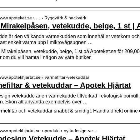
/www.apoteket.se › … › Ryggvärk & nackvärk
Mirakelpåsen, vetekudde, beige, 1 st | 
dde är den välkända värmekudden som innehåller vetekorn och 
tast enkelt värma upp i mikrovågsugnen …
Mirakelpåsen, vetekudde, beige, 1 st på Apoteket.se för 209,00. 
er om du vill hämta i någon av våra butiker.
/www.apotekhjartat.se › varmefiltar-vetekuddar
efiltar & vetekuddar – Apotek Hjärtat
sign vetekudde är en värmekudde tillverkad i ekologisk bomull, 
rn. Skön att använda exempelvis över …
mefiltar och vetekuddar snabbt & smidigt. Handla direkt online el
/www.apotekhjartat.se › produkt › nyttadesign-ve…
adesign Vetekudde – Apotek Hjärtat