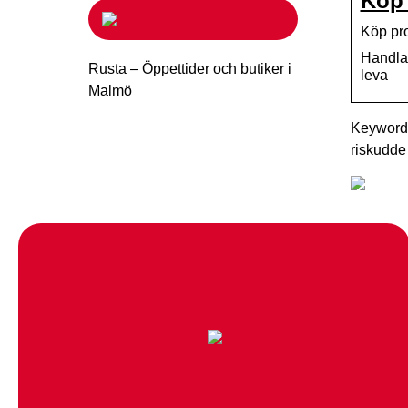
Köp 
Köp pro
Handla 
Rusta – Öppettider och butiker i
leva
Malmö
Keywords
riskudde